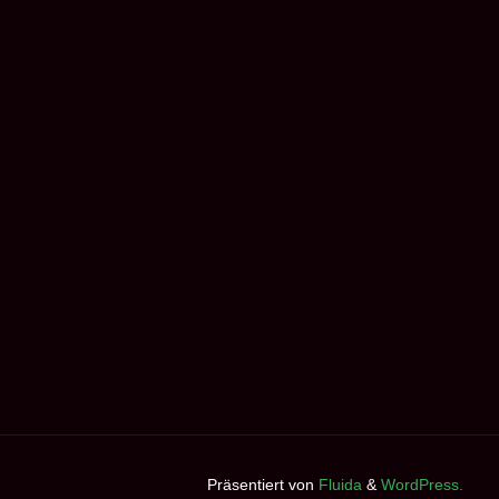
in
Jüchen"
Präsentiert von
Fluida
&
WordPress.