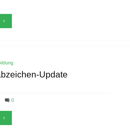
"Schwimmabzeichen-
Update"
ildung
bzeichen-Update
4
0
"Schwimmabzeichen-