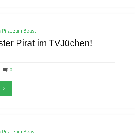
Update"
 Pirat zum Beast
rster Pirat im TVJüchen!
0
"Basti
ist
erster
Pirat
 Pirat zum Beast