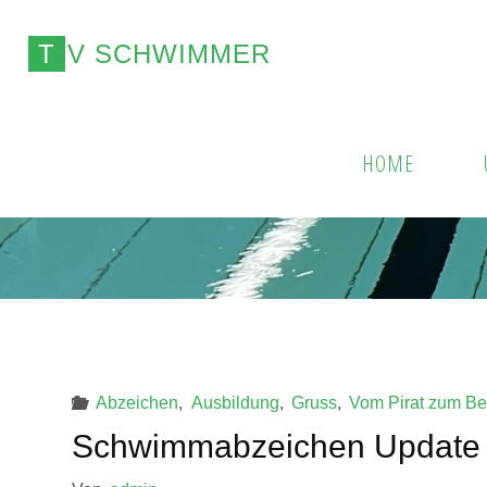
Zum
Inhalt
T
V
S
C
H
W
I
M
M
E
R
springen
HOME
Abzeichen
,
Ausbildung
,
Gruss
,
Vom Pirat zum Be
Schwimmabzeichen Update